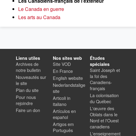
Les Canadiens-français de l'extérieur
Le Canada en guerre
Les arts au Canada
Liens utiles
Nos sites web
Études
Archives de
Site VOD
spéciales
notre bulletin
Saint Joseph et
En France
la foi des
Nouveautés sur
English website
Canadiens-
le site
Nederlandstalige
français
Plan du site
site
La colonisation
Pour nous
Articoli in
du Québec
rejoindre
italiano
L'œuvre des
Faire un don
Artículos en
Oblats dans le
español
Nord et l'Ouest
Artigos em
canadiens
Português
L'enseignement