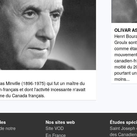
OLIVAR A
Henri Boura
Groulx sont
comme étan
mouvement 
canadien-fr
moitié du 2
pourtant un
moins...
ras Minville (1896-1975) qui fut un maître du
français et dont l'activité incessante n'avait
âme du Canada français.
les
Nos sites web
Études spéci
de notre
Site VOD
Saint Joseph e
des Canadiens
En France