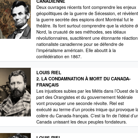
CANADIENNE
Deux ouvrages récents font comprendre les enjeux
géopolitiques de la guerre de Sécession, et révèlen
la guerre secrète des espions dont Montréal fut le
théâtre. Ils font surtout comprendre que la victoire 
Nord, la cruauté de ses méthodes, ses idéaux
révolutionnaires, suscitèrent une étonnante réaction
nationaliste canadienne pour se défendre de
l’impérialisme américain. Elle aboutit à la
confédération en 1867.
LOUIS RIEL
2. LA CONDAMNATION À MORT DU CANADA-
FRANÇAIS
Les injustices subies par les Métis dans l’Ouest de l
part des Orangistes et du gouvernement fédérale
vont provoquer une seconde révolte. Riel est
exécuté au terme d’un procès inique qui provoque l
colère du Canada-français. C’est la fin de l’idéal d’u
Canada unissant les deux peuples fondateurs.
LOUIS RIEL