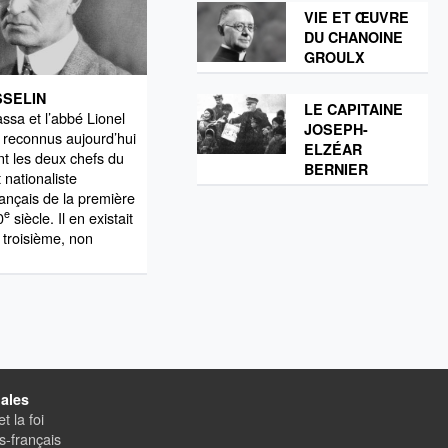
VIE ET ŒUVRE
DU CHANOINE
GROULX
SSELIN
LE CAPITAINE
ssa et l’abbé Lionel
JOSEPH-
 reconnus aujourd’hui
ELZÉAR
t les deux chefs du
BERNIER
nationaliste
ançais de la première
e
0
siècle. Il en existait
 troisième, non
ales
t la foi
-français