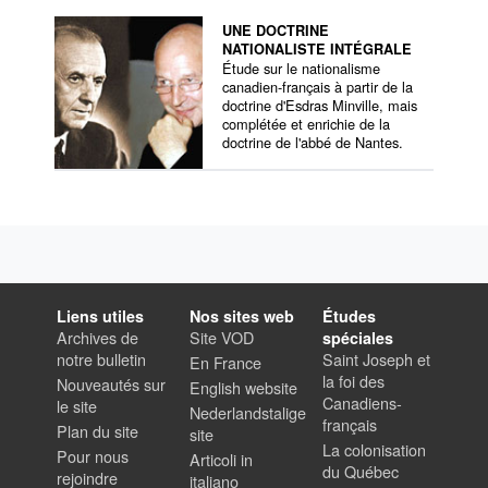
UNE DOCTRINE
NATIONALISTE INTÉGRALE
Étude sur le nationalisme
canadien-français à partir de la
doctrine d'Esdras Minville, mais
complétée et enrichie de la
doctrine de l'abbé de Nantes.
Liens utiles
Nos sites web
Études
Archives de
Site VOD
spéciales
notre bulletin
Saint Joseph et
En France
la foi des
Nouveautés sur
English website
Canadiens-
le site
Nederlandstalige
français
Plan du site
site
La colonisation
Pour nous
Articoli in
du Québec
rejoindre
italiano