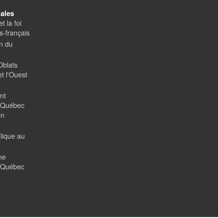
ales
t la foi
-français
on du
Oblats
t l'Ouest
nt
u Québec
on
olique au
me
u Québec