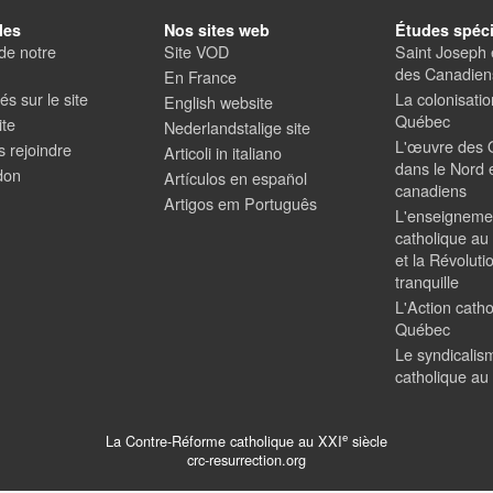
les
Nos sites web
Études spéci
de notre
Site VOD
Saint Joseph e
des Canadiens
En France
s sur le site
La colonisati
English website
Québec
ite
Nederlandstalige site
L'œuvre des 
 rejoindre
Articoli in italiano
dans le Nord e
don
Artículos en español
canadiens
Artigos em Português
L'enseigneme
catholique a
et la Révoluti
tranquille
L'Action cath
Québec
Le syndicalis
catholique a
e
La Contre-Réforme catholique au XXI
siècle
crc-resurrection.org