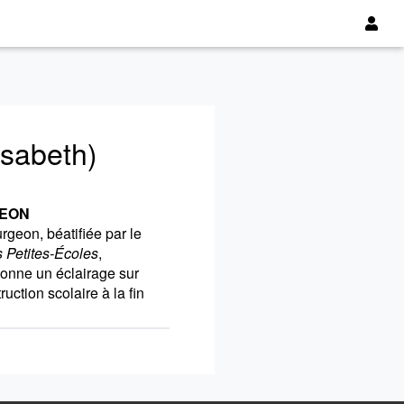
sabeth)
GEON
geon, béatifiée par le
 Petites-Écoles
,
donne un éclairage sur
uction scolaire à la fin