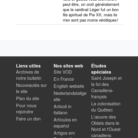
peut-être, on croit généralement
que le cardinal Léger fut un bon
fils spirituel de Pie XII, mais ils
n'en sont pas moins véridiques !
Liens utiles
Nos sites web
Études
Archives de
Site VOD
spéciales
notre bulletin
Saint Joseph et
En France
la foi des
Nouveautés sur
English website
Canadiens-
le site
Nederlandstalige
français
Plan du site
site
La colonisation
Pour nous
Articoli in
du Québec
rejoindre
italiano
L'œuvre des
Faire un don
Artículos en
Oblats dans le
español
Nord et l'Ouest
Artigos em
canadiens