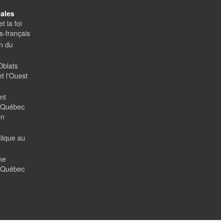
ales
t la foi
-français
on du
Oblats
t l'Ouest
nt
u Québec
on
olique au
me
u Québec