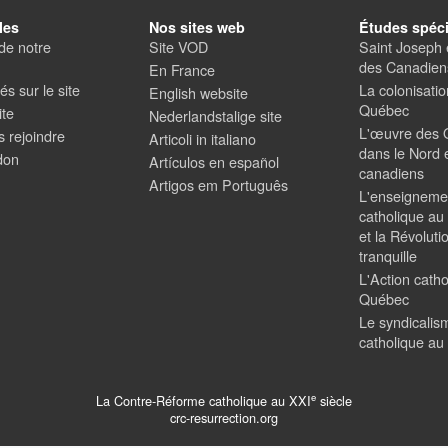
les
Nos sites web
Études spéci
de notre
Site VOD
Saint Joseph e
des Canadiens
En France
s sur le site
La colonisati
English website
Québec
ite
Nederlandstalige site
L'œuvre des 
 rejoindre
Articoli in italiano
dans le Nord e
don
Artículos en español
canadiens
Artigos em Português
L'enseigneme
catholique a
et la Révoluti
tranquille
L'Action cath
Québec
Le syndicalis
catholique a
e
La Contre-Réforme catholique au XXI
siècle
crc-resurrection.org