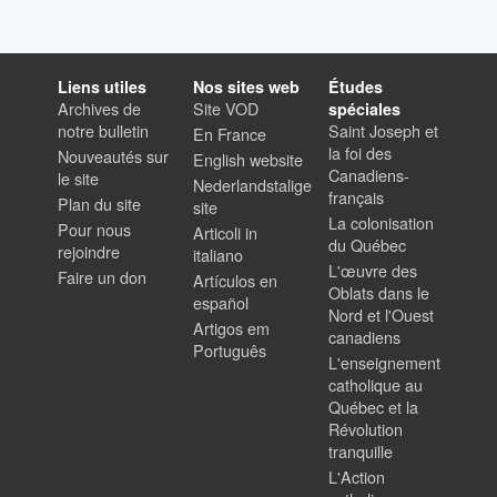
Liens utiles
Nos sites web
Études
Archives de
Site VOD
spéciales
notre bulletin
Saint Joseph et
En France
la foi des
Nouveautés sur
English website
Canadiens-
le site
Nederlandstalige
français
Plan du site
site
La colonisation
Pour nous
Articoli in
du Québec
rejoindre
italiano
L'œuvre des
Faire un don
Artículos en
Oblats dans le
español
Nord et l'Ouest
Artigos em
canadiens
Português
L'enseignement
catholique au
Québec et la
Révolution
tranquille
L'Action