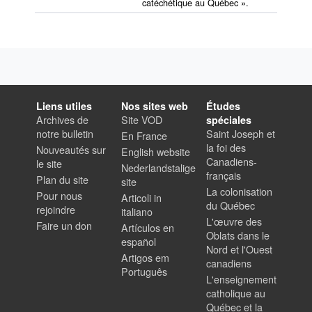
catéchétique au Québec ».
Liens utiles
Nos sites web
Études
Archives de
Site VOD
spéciales
notre bulletin
Saint Joseph et
En France
la foi des
Nouveautés sur
English website
Canadiens-
le site
Nederlandstalige
français
Plan du site
site
La colonisation
Pour nous
Articoli in
du Québec
rejoindre
italiano
L'œuvre des
Faire un don
Artículos en
Oblats dans le
español
Nord et l'Ouest
Artigos em
canadiens
Português
L'enseignement
catholique au
Québec et la