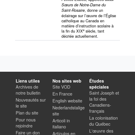
Sœurs de Notre-Dame du
, donne un
Saint-Rosaire
éclairage sur l’œuvre de l’Église
catholique au Canada en
matière d’instruction scolaire à
e
la fin du XIX
siècle, tant
décriée actuellement.
Liens utiles
Nos sites web
Études
Archives de
Site VOD
spéciales
notre bulletin
Saint Joseph et
En France
la foi des
Nouveautés sur
English website
Canadiens-
le site
Nederlandstalige
français
Plan du site
site
La colonisation
Pour nous
Articoli in
du Québec
rejoindre
italiano
L'œuvre des
Faire un don
Artículos en