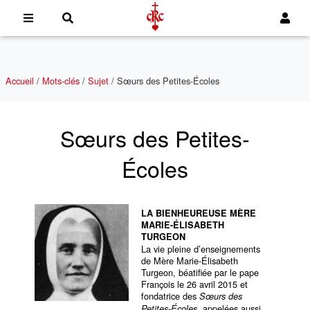
Accueil
/
Mots-clés
/
Sujet
/
Sœurs des Petites-Écoles
Sœurs des Petites-
Écoles
LA BIENHEUREUSE MÈRE
MARIE-ÉLISABETH
TURGEON
La vie pleine d’enseignements
de Mère Marie-Élisabeth
Turgeon, béatifiée par le pape
François le 26 avril 2015 et
fondatrice des
Sœurs des
, appelées aussi
Petites-Écoles