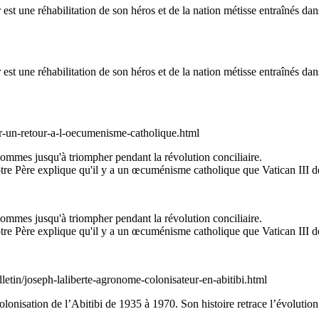
st une réhabilitation de son héros et de la nation métisse entraînés da
st une réhabilitation de son héros et de la nation métisse entraînés da
ur-un-retour-a-l-oecumenisme-catholique.html
ommes jusqu'à triompher pendant la révolution conciliaire.
otre Père explique qu'il y a un œcuménisme catholique que Vatican III d
ommes jusqu'à triompher pendant la révolution conciliaire.
otre Père explique qu'il y a un œcuménisme catholique que Vatican III d
ulletin/joseph-laliberte-agronome-colonisateur-en-abitibi.html
lonisation de l’Abitibi de 1935 à 1970. Son histoire retrace l’évolution