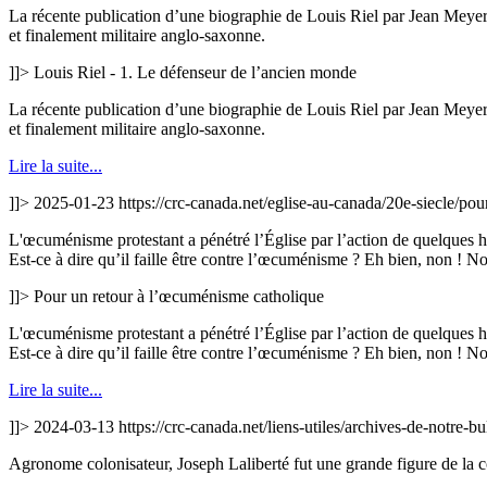
La récente publication d’une biographie de Louis Riel par Jean Meyer e
et finalement militaire anglo-saxonne.
]]>
Louis Riel - 1. Le défenseur de l’ancien monde
La récente publication d’une biographie de Louis Riel par Jean Meyer e
et finalement militaire anglo-saxonne.
Lire la suite...
]]>
2025-01-23
https://crc-canada.net/eglise-au-canada/20e-siecle/po
L'œcuménisme protestant a pénétré l’Église par l’action de quelques h
Est-ce à dire qu’il faille être contre l’œcuménisme ? Eh bien, non ! N
]]>
Pour un retour à l’œcuménisme catholique
L'œcuménisme protestant a pénétré l’Église par l’action de quelques h
Est-ce à dire qu’il faille être contre l’œcuménisme ? Eh bien, non ! N
Lire la suite...
]]>
2024-03-13
https://crc-canada.net/liens-utiles/archives-de-notre-b
Agronome colonisateur, Joseph Laliberté fut une grande figure de la co