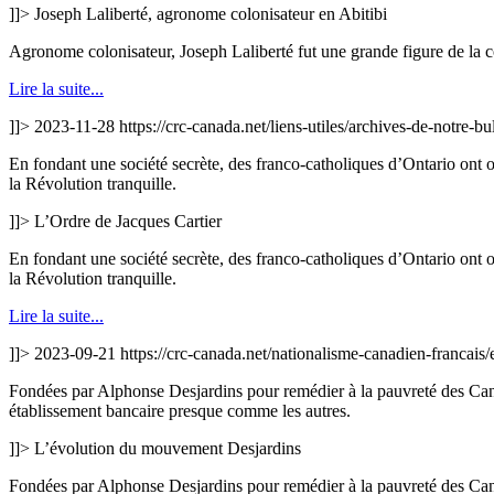
]]>
Joseph Laliberté, agronome colonisateur en Abitibi
Agronome colonisateur, Joseph Laliberté fut une grande figure de la co
Lire la suite...
]]>
2023-11-28
https://crc-canada.net/liens-utiles/archives-de-notre-bu
En fondant une société secrète, des franco-catholiques d’Ontario ont
la Révolution tranquille.
]]>
L’Ordre de Jacques Cartier
En fondant une société secrète, des franco-catholiques d’Ontario ont
la Révolution tranquille.
Lire la suite...
]]>
2023-09-21
https://crc-canada.net/nationalisme-canadien-francai
Fondées par Alphonse Desjardins pour remédier à la pauvreté des Cana
établissement bancaire presque comme les autres.
]]>
L’évolution du mouvement Desjardins
Fondées par Alphonse Desjardins pour remédier à la pauvreté des Cana