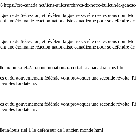
06
https://crc-canada.net/liens-utiles/archives-de-notre-bulletin/la-gene
uerre de Sécession, et révèlent la guerre secrète des espions dont Montré
rent une étonnante réaction nationaliste canadienne pour se défendre de 
uerre de Sécession, et révèlent la guerre secrète des espions dont Montré
rent une étonnante réaction nationaliste canadienne pour se défendre de 
bulletin/louis-riel-2-la-condamnation-a-mort-du-canada-francais.html
istes et du gouvernement fédérale vont provoquer une seconde révolte. R
 peuples fondateurs.
istes et du gouvernement fédérale vont provoquer une seconde révolte. R
 peuples fondateurs.
ulletin/louis-riel-1-le-defenseur-de-l-ancien-monde.html