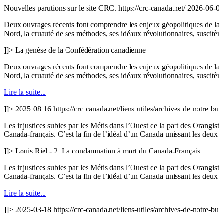
Nouvelles parutions sur le site CRC.
https://crc-canada.net/
2026-06-
Deux ouvrages récents font comprendre les enjeux géopolitiques de la g
Nord, la cruauté de ses méthodes, ses idéaux révolutionnaires, suscitè
]]>
La genèse de la Confédération canadienne
Deux ouvrages récents font comprendre les enjeux géopolitiques de la g
Nord, la cruauté de ses méthodes, ses idéaux révolutionnaires, suscitè
Lire la suite...
]]>
2025-08-16
https://crc-canada.net/liens-utiles/archives-de-notre-
Les injustices subies par les Métis dans l’Ouest de la part des Orang
Canada-français. C’est la fin de l’idéal d’un Canada unissant les deux
]]>
Louis Riel - 2. La condamnation à mort du Canada-Français
Les injustices subies par les Métis dans l’Ouest de la part des Orang
Canada-français. C’est la fin de l’idéal d’un Canada unissant les deux
Lire la suite...
]]>
2025-03-18
https://crc-canada.net/liens-utiles/archives-de-notre-b