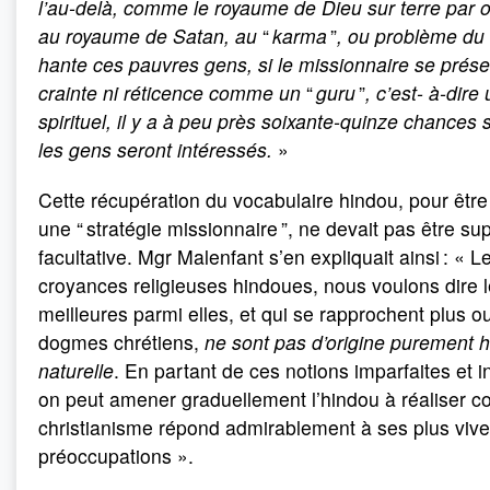
l’au-delà, comme le royaume de Dieu sur terre par 
au royaume de Satan, au
“
karma
”
, ou problème du 
hante ces pauvres gens, si le missionnaire se prés
crainte ni réticence comme un
“
guru
”
, c’est- à-dire
spirituel, il y a à peu près soixante-quinze chances 
les gens seront intéressés.
»
Cette récupération du vocabulaire hindou, pour être
une “ stratégie missionnaire ”, ne devait pas être supe
facultative. Mgr Malenfant s’en expliquait ainsi : « L
croyances religieuses hindoues, nous voulons dire 
meilleures parmi elles, et qui se rapprochent plus 
dogmes chrétiens,
ne sont pas d’origine purement 
naturelle
. En partant de ces notions imparfaites et 
on peut amener graduellement l’hindou à réaliser c
christianisme répond admirablement à ses plus viv
préoccupations ».