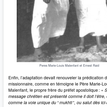
Peres Marie-Louis Malenfant et Ernest Raid
Enfin, l’adaptation devait renouveler la prédication 
missionnaire, comme en témoigne le Père Marie-Lo
Malenfant, le propre frère du préfet apostolique : «
S
message chrétien est présenté comme il doit l’être, 
comme la voie unique du
“
mukhti
”
, ou salut dès ici