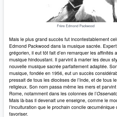
Frère Edmond Packwood
Mais le plus grand succès fut incontestablement celu
Edmond Packwood dans la musique sacrée. Expert
grégorien, il eut tôt fait d’en remarquer les affinités 
musique hindoustani. Il parvint à marier les deux st
nouvelle musique sacrée parfaitement adaptée. So
musique, fondée en 1956, eut un succès considérabl
pressait de tous les diocèses de l’Inde, et de tous l
religieux. Son nom passa même les mers et parvint
Rome, notamment dans les colonnes de l’
Osservat
Mais là-bas il devenait une enseigne, comme le mo
l’inculturation que le prochain concile œcuménique 
favoriser.