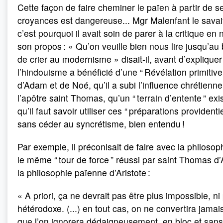
Cette façon de faire cheminer le païen à partir de s
croyances est dangereuse... Mgr Malenfant le savait
c’est pourquoi il avait soin de parer à la critique en
son propos : « Qu’on veuille bien nous lire jusqu’au
de crier au modernisme » disait-il, avant d’explique
l’hindouisme a bénéficié d’une “ Révélation primitive 
d’Adam et de Noé, qu’il a subi l’influence chrétienne
l’apôtre saint Thomas, qu’un “ terrain d’entente ” exi
qu’il faut savoir utiliser ces “ préparations providentiel
sans céder au syncrétisme, bien entendu !
Par exemple, il préconisait de faire avec la philoso
le même “ tour de force ” réussi par saint Thomas d
la philosophie païenne d’Aristote :
« A priori, ça ne devrait pas être plus impossible, ni
hétérodoxe. (...) en tout cas, on ne convertira jamais
que l’on ignorera dédaigneusement, en bloc et sa