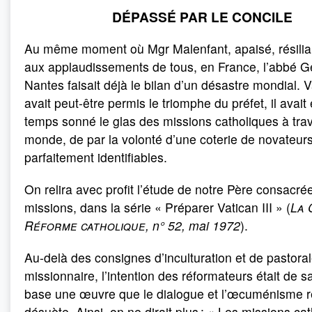
DÉPASSÉ PAR LE CONCILE
Au même moment où Mgr Malenfant, apaisé, résiliai
aux applaudissements de tous, en France, l’abbé 
Nantes faisait déjà le bilan d’un désastre mondial. V
avait peut-être permis le triomphe du préfet, il ava
temps sonné le glas des missions catholiques à trav
monde, de par la volonté d’une coterie de novateur
parfaitement identifiables.
On relira avec profit l’étude de notre Père consacré
missions, dans la série « Préparer Vatican III » (
La 
Réforme catholique
, n° 52, mai 1972
).
Au-delà des consignes d’inculturation et de pastora
missionnaire, l’intention des réformateurs était de s
base une œuvre que le dialogue et l’œcuménisme r
désuète. Ainsi, on ne dirait plus : « Les missions ca