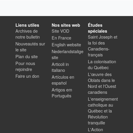
Liens utiles
Nos sites web
Études
Archives de
Site VOD
spéciales
notre bulletin
Saint Joseph et
En France
la foi des
Nouveautés sur
English website
Canadiens-
le site
Nederlandstalige
français
Plan du site
site
La colonisation
Pour nous
Articoli in
du Québec
rejoindre
italiano
L'œuvre des
Faire un don
Artículos en
Oblats dans le
español
Nord et l'Ouest
Artigos em
canadiens
Português
L'enseignement
catholique au
Québec et la
Révolution
tranquille
L'Action