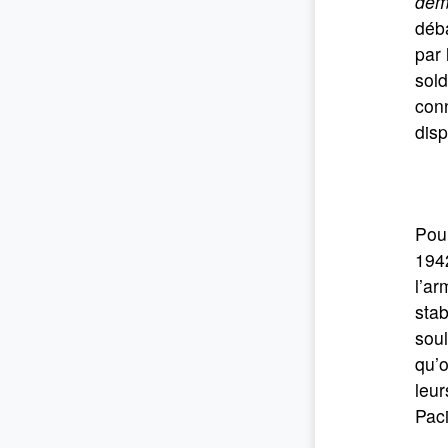
dém
déba
par 
sold
conn
dis
Pour
1942
l’ar
stab
soul
qu’o
leur
Paci