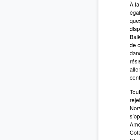
À la
égal
ques
disp
Balk
de d
dans
rési
alle
cont
Tout
reje
Norv
s’op
Amér
Cote