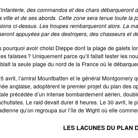
l’infanterie, des commandos et des chars débarqueront 
a ville et de ses abords. Cette zone sera tenue toute la j
ions ci-dessus. Les troupes rembarqueront alors. La mar
 seront appuyées par des destroyers, des chasseurs et 
 pourquoi avoir choisi Dieppe dont la plage de galets l
es falaises ? Uniquement parce qu’il fallait tester les 
lait la seule plage du nord de la France où le débarquem
5 avril, l’amiral Mountbatten et le général Montgomery q
mée anglaise, adoptèrent le premier projet du plan des op
ntale précédée d’un intense bombardement aérien, doubl
chutistes. Le raid devait durer 8 heures. Le 30 avril, le p
dienne qu’on regroupa sur l’île de Wight où elle commen
LES LACUNES DU PLAN 