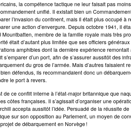
icains, la compétence tactique ne leur faisait pas moins
commandement unifié. Il existait bien un Commandement
arer l’invasion du continent, mais il était plus occupé à 
arer une action d’envergure. Depuis octobre 1941, il étai
 Mountbatten, membre de la famille royale mais très pro
rité était d’autant plus limitée que ses officiers généraux
ations amphibies dont la dernière expérience remontait 
ait s’emparer d’un port, afin de s’assurer aussitôt des in
rquement du gros de l’armée. Mais d’autres faisaient re
 bien défendus, ils recommandaient donc un débarquemen
dre le port à revers.
t de ce conflit interne à l’état-major britannique que naqu
les côtes françaises. Il s’agissait d’organiser une opérat
chill accepta aussitôt l’idée. Persuadé de la réussite de 
tique sur son opposition au Parlement, un moyen de con
 projet de débarquement en Norvège !