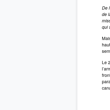
De 
de l
miss
qui
Mais
haut
semb
Le 2
l’ar
fro
para
cana