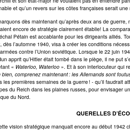
chill et son état-major ne voulaient pas en entendre parl
nable et qu’un revers sur les côtes françaises serait une
rquons dès maintenant qu’après deux ans de guerre, ni l
aient encore de stratégie clairement établie! La compara
chal Pétain est accablante pour les dirigeants alliés. T
t, dès l’automne 1940, visa à créer les conditions nécess
armées contre l’Union soviétique. Lorsque le 22 juin 194
un apprit qu’Hitler était tombé dans le piège, il ne put 
étant «
Waterloo, Waterloo
». Et à son interlocuteur qui re
 bien, comprenez maintenant : les Allemands sont foutus
s les premières semaines de la guerre ! - qu’il faudrait
pes du Reich dans les plaines russes, pour envisager un
rique du Nord.
QUERELLES D’ÉC
ette vision stratégique manquait encore au début 1942 