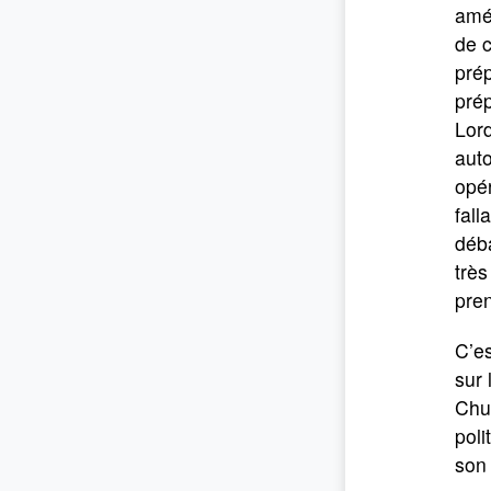
amér
de 
prép
prép
Lord
auto
opér
fall
déba
très
pren
C’es
sur 
Chur
poli
son