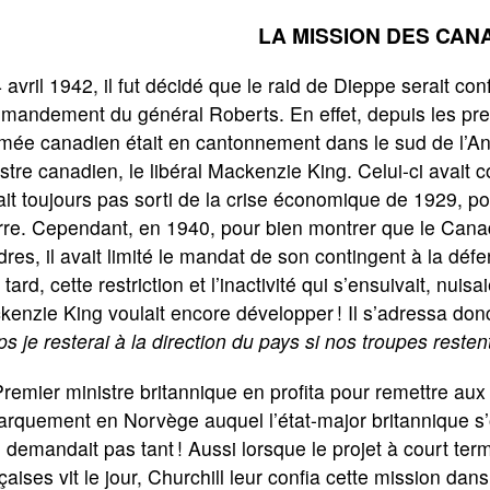
LA MISSION DES CAN
 avril 1942, il fut décidé que le raid de Dieppe serait conf
mandement du général Roberts. En effet, depuis les pre
mée canadien était en cantonnement dans le sud de l’Ang
stre canadien, le libéral Mackenzie King. Celui-ci avait
ait toujours pas sorti de la crise économique de 1929, pouv
re. Cependant, en 1940, pour bien montrer que le Canad
res, il avait limité le mandat de son contingent à la déf
 tard, cette restriction et l’inactivité qui s’ensuivait, nui
enzie King voulait encore développer ! Il s’adressa donc
s je resterai à la direction du pays si nos troupes resten
remier ministre britannique en profita pour remettre au
arquement en Norvège auquel l’état-major britannique 
 demandait pas tant ! Aussi lorsque le projet à court ter
çaises vit le jour, Churchill leur confia cette mission dans