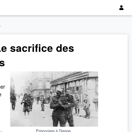
s
Le sacrifice des
s
ner
e
Prisonniers à Dieppe.