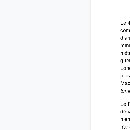
Le 4
com
d’ar
mini
n’ét
guer
Lond
plus
Mack
temp
Le P
déb
n’en
fran