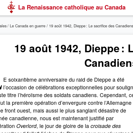
La Renaissance catholique au Canada
ales
/
Le Canada en guerre
/ 19 août 1942, Dieppe : Le sacrifice des Canadien
19 août 1942, Dieppe : 
Canadien
L
E soixantième anniversaire du raid de Dieppe a été
l’occasion de célébrations exceptionnelles pour soulig
ste titre l’héroïsme des soldats canadiens. Cependant, c
fut la première opération d’envergure contre l’Allemagne
le front ouest, mais aussi le plus sanglant désastre de
mée canadienne, nous est maintenant justifié par
ération
Overlord
, le jour de gloire de la
croisade des