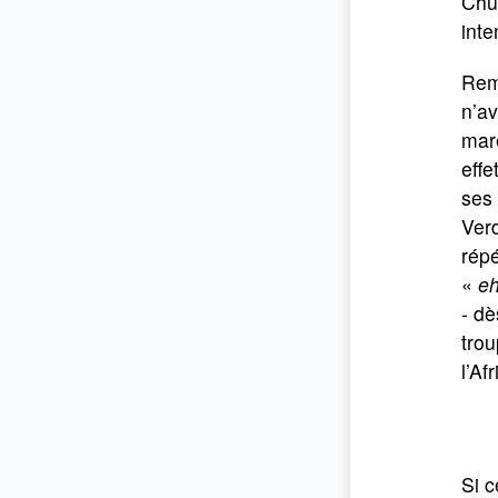
Chur
inte
Rema
n’av
maré
effe
ses 
Verd
rép
«
eh
- dè
trou
l’Af
Si c