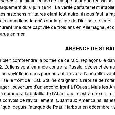
ocraties
: il fallait l’échec de Dieppe pour que réussisse 
rquement du 6 juin 1944 ! La vérité parfaitement établie
les historiens militaires étant tout autre, il nous faut la
ats canadiens tombés sur la plage de Dieppe, de leurs 1
urent une dure captivité de trois ans en Allemagne, et 
parus en mer.
ABSENCE DE STRAT
 bien comprendre la portée de ce raid, replaçons-le dan
. L’offensive allemande contre la Russie, déclenchée a
mée soviétique sans pour autant arriver à l’anéantir avant
ilisé le front de l’Est. Staline craignant la reprise de l’
ager l’ouverture d’un second front à l’Ouest. Mais les An
n nommera la bataille de l’Atlantique, c’est-à-dire de la
s convois de ravitaillement. Quant aux Américains, ils ét
fique, depuis l’attaque de Pearl Harbour en décembre 1