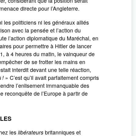
er, considérant que la position serait
 menace directe pour l’Angleterre.
es politiciens ni les généraux alliés
ison avec la pensée et l’action du
oute l’action diplomatique du Maréchal, en
aires pour permettre à Hitler de lancer
1, à 4 heures du matin, le vainqueur de
s’empêcher de se frotter les mains en
stait interdit devant une telle réaction,
 !
» C’est qu’il avait parfaitement compris
 attendre l’enlisement immanquable des
e reconquête de l’Europe à partir de
OLES
chez les
libérateurs
britanniques et