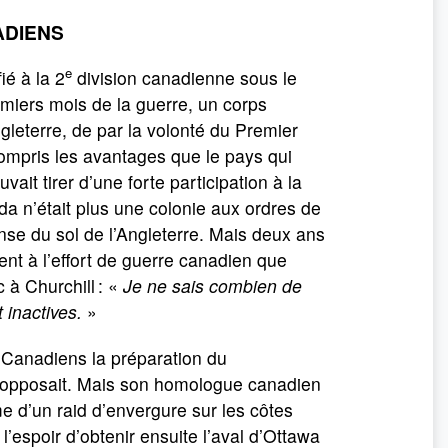
ADIENS
e
ié à la 2
division canadienne sous le
miers mois de la guerre, un corps
leterre, de par la volonté du Premier
 compris les avantages que le pays qui
ait tirer d’une forte participation à la
a n’était plus une colonie aux ordres de
ense du sol de l’Angleterre. Mais deux ans
saient à l’effort de guerre canadien que
 à Churchill : «
Je ne sais combien de
t inactives.
»
x Canadiens la préparation du
s’opposait. Mais son homologue canadien
me d’un raid d’envergure sur les côtes
 l’espoir d’obtenir ensuite l’aval d’Ottawa