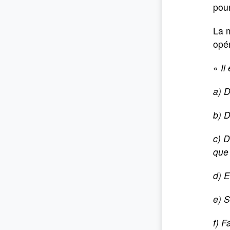
pou
La m
opé
«
Il
a) 
b) D
c) D
que 
d) 
e) S
f) F