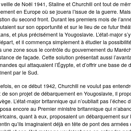
 veille de Noël 1941, Staline et Churchill ont tout de 
ement en Europe où se jouera l’issue de la guerre. Mais l’
tion du second front. Durant les premiers mois de l’anné
utaient sur son opportunité et sur le lieu de ce futur théâ
ans, et plus précisément la Yougoslavie. L’état-major s
épart, et il commença simplement à étudier la possibil
 une zone sous le contrôle du gouvernement du Maréchal
stance de façade. Cette solution présentait aussi l’avan
mandes qui attaquaient l’Égypte, et d’offrir une base de 
inent par le Sud.
efois, en ce début 1942, Churchill ne voulut pas entendr
t de son projet de débarquement en Yougoslavie, il propo
ège. L’état-major britannique qui n’oubliait pas l’échec 
posa encore au Premier ministre britannique qui n’aban
icains, quant à eux, proposaient un débarquement sur le
ntin qu’ils imaginaient déjà en tête de pont des armées de