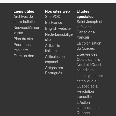
Liens utiles
Nos sites web
Études
Archives de
Site VOD
spéciales
notre bulletin
Saint Joseph et
En France
la foi des
Nouveautés sur
English website
Canadiens-
le site
Nederlandstalige
français
Plan du site
site
La colonisation
Pour nous
Articoli in
du Québec
rejoindre
italiano
L'œuvre des
Faire un don
Artículos en
Oblats dans le
español
Nord et l'Ouest
Artigos em
canadiens
Português
L'enseignement
catholique au
Québec et la
Révolution
tranquille
L'Action
catholique au
Québec