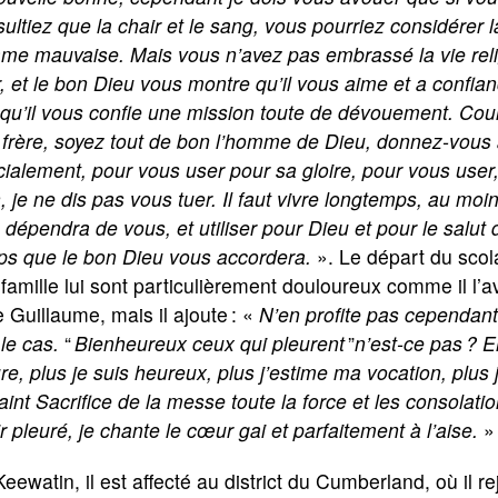
ultiez que la chair et le sang, vous pourriez considérer l
me mauvaise. Mais vous n’avez pas embrassé la vie rel
r, et le bon Dieu vous montre qu’il vous aime et a confia
qu’il vous confie une mission toute de dévouement. Cour
frère, soyez tout de bon l’homme de Dieu, donnez-vous à
ialement, pour vous user pour sa gloire, pour vous use
, je ne dis pas vous tuer. Il faut vivre longtemps, au moi
 dépendra de vous, et utiliser pour Dieu et pour le salut
ps que le bon Dieu vous accordera.
». Le départ du scola
 famille lui sont particulièrement douloureux comme il l’
e Guillaume, mais il ajoute : «
N’en profite pas cependant
 le cas.
“
Bienheureux ceux qui pleurent
”
n’est-ce pas ? Eh
re, plus je suis heureux, plus j’estime ma vocation, plus
aint Sacrifice de la messe toute la force et les consolati
r pleuré, je chante le cœur gai et parfaitement à l’aise.
»
eewatin, il est affecté au district du Cumberland, où il re