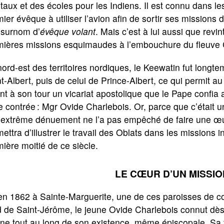
taux et des écoles pour les Indiens. Il est connu dans le
ier évêque à utiliser l’avion afin de sortir ses missions de
 surnom d’
évêque volant
. Mais c’est à lui aussi que revin
mières missions esquimaudes à l’embouchure du fleuve
ord-est des territoires nordiques, le Keewatin fut longt
t-Albert, puis de celui de Prince-Albert, ce qui permit au 
nt à son tour un vicariat apostolique que le Pape confia
e contrée : Mgr Ovide Charlebois. Or, parce que c’était u
 extrême dénuement ne l’a pas empêché de faire une œu
ettra d’illustrer le travail des Oblats dans les missions
ière moitié de ce siècle.
LE CŒUR D’UN MISSI
n 1862 à Sainte-Marguerite, une de ces paroisses de co
 de Saint-Jérôme, le jeune Ovide Charlebois connut dès l
ne tout au long de son existence, même épiscopale. Sa fa