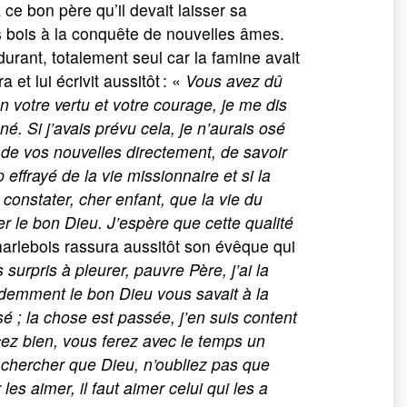
 ce bon père qu’il devait laisser sa
s bois à la conquête de nouvelles âmes.
urant, totalement seul car la famine avait
 et lui écrivit aussitôt : «
Vous avez dû
n votre vertu et votre courage, je me dis
. Si j’avais prévu cela, je n’aurais osé
 de vos nouvelles directement, de savoir
effrayé de la vie missionnaire et si la
constater, cher enfant, que la vie du
mer le bon Dieu. J’espère que cette qualité
arlebois rassura aussitôt son évêque qui
surpris à pleurer, pauvre Père, j’ai la
videmment le bon Dieu vous savait à la
é ; la chose est passée, j’en suis content
ez bien, vous ferez avec le temps un
 chercher que Dieu, n’oubliez pas que
les aimer, il faut aimer celui qui les a