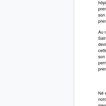
hôpi
prem
son
pre
Au n
Sain
devi
cett
son
perm
prem
Né e
nord
sien