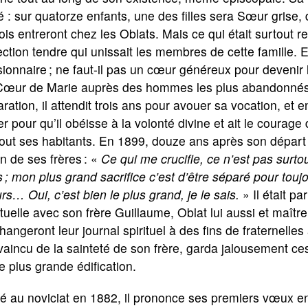
é : sur quatorze enfants, une des filles sera Sœur grise,
rois entreront chez les Oblats. Mais ce qui était surtout 
fection tendre qui unissait les membres de cette famille. E
ionnaire ; ne faut-il pas un cœur généreux pour devenir
Cœur de Marie auprès des hommes les plus abandonnés ?
ration, il attendit trois ans pour avouer sa vocation, et e
r pour qu’il obéisse à la volonté divine et ait le courage 
out ses habitants. En 1899, douze ans après son départ dé
un de ses frères : «
Ce qui me crucifie, ce n’est pas surto
 ; mon plus grand sacrifice c’est d’être séparé pour tou
s… Oui, c’est bien le plus grand, je le sais.
» Il était p
ituelle avec son frère Guillaume, Oblat lui aussi et maît
hangeront leur journal spirituel à des fins de fraternelles
aincu de la sainteté de son frère, garda jalousement ces
e plus grande édification.
é au noviciat en 1882, il prononce ses premiers vœux en 