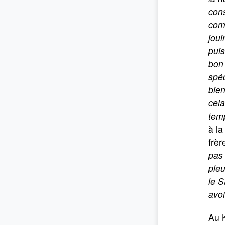
cons
com
joui
puis
bon 
spéc
bien
cela
tem
à la
frèr
pas
pleu
le S
avoi
Au K