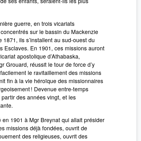
ses enfants, seraient-ils les plus
ière guerre, en trois vicariats
é concentrés sur le bassin du Mackenzie
e 1871, ils s’installent au sud-ouest du
 des Esclaves. En 1901, ces missions auront
icariat apostolique d’Athabaska,
Grouard, réussit le tour de force d’y
facilement le ravitaillement des missions
t fin à la vie héroïque des missionnaires
urgeoisement ! Devenue entre-temps
partir des années vingt, et les
tante.
é en 1901 à Mgr Breynat qui allait présider
es missions déjà fondées, ouvrit de
ouement des religieuses, ouvrit des