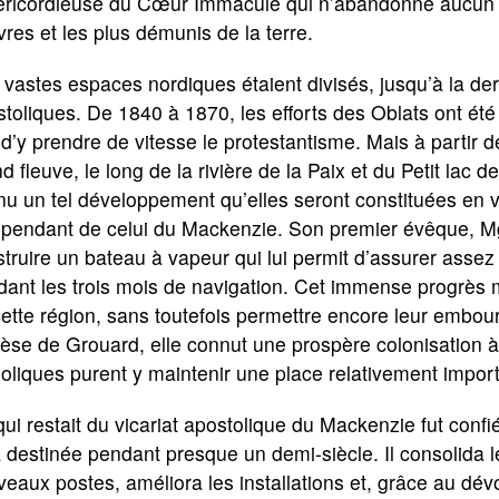
éricordieuse du Cœur Immaculé qui n’abandonne aucun de 
res et les plus démunis de la terre.
vastes espaces nordiques étaient divisés, jusqu’à la dern
toliques. De 1840 à 1870, les efforts des Oblats ont ét
 d’y prendre de vitesse le protestantisme. Mais à partir d
d fleuve, le long de la rivière de la Paix et du Petit lac
u un tel développement qu’elles seront constituées en v
pendant de celui du Mackenzie. Son premier évêque, Mgr 
truire un bateau à vapeur qui lui permit d’assurer assez 
ant les trois mois de navigation. Cet immense progrès mi
cette région, sans toutefois permettre encore leur embo
èse de Grouard, elle connut une prospère colonisation à 
oliques purent y maintenir une place relativement impor
ui restait du vicariat apostolique du Mackenzie fut confi
 destinée pendant presque un demi-siècle. Il consolida l
eaux postes, améliora les installations et, grâce au dév