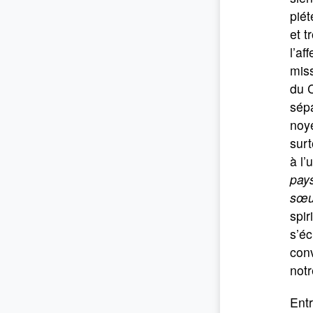
piét
et t
l’af
miss
du 
sépa
noye
surt
à l’
pays
sœur
spir
s’éc
conv
notr
Entr