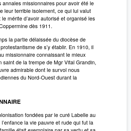
s annales missionnaires pour avoir été le
 leur terrible isolement, ce qui lui valut
t le mérite d’avoir autorisé et organisé les
 Coppermine dès 1911.
emps la partie délaissée du diocèse de
protestantisme de s’y établir. En 1910, il
 au missionnaire connaissant le mieux
n saint de la trempe de Mgr Vital Grandin,
vre admirable dont le survol nous
 indiennes du Nord-Ouest durant la
ONNAIRE
lonisation fondées par le curé Labelle au
’enfance la vie pauvre et rude qui fut la
mille était exemplaire par sa vertu et sa