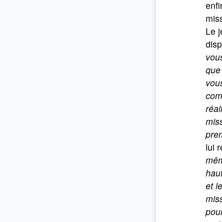
enfi
miss
Le j
disp
vous
que 
vous
comm
réal
miss
prem
lui 
même
haut
et l
miss
pour