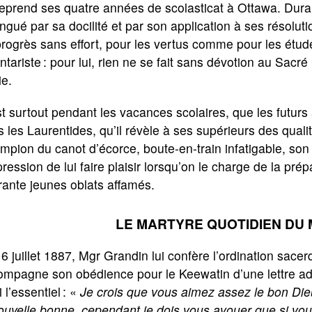
eprend ses quatre années de scolasticat à Ottawa. Durant
ingué par sa docilité et par son application à ses résolut
rogrès sans effort, pour les vertus comme pour les étud
ntariste : pour lui, rien ne se fait sans dévotion au S
ie.
t surtout pendant les vacances scolaires, que les futur
 les Laurentides, qu’il révèle à ses supérieurs des qualit
pion du canot d’écorce, boute-en-train infatigable, son
pression de lui faire plaisir lorsqu’on le charge de la pr
ante jeunes oblats affamés.
LE MARTYRE QUOTIDIEN DU 
6 juillet 1887, Mgr Grandin lui confère l’ordination sacerdo
ompagne son obédience pour le Keewatin d’une lettre ad
i l’essentiel : «
Je crois que vous aimez assez le bon Die
ouvelle bonne, cependant je dois vous avouer que si vo