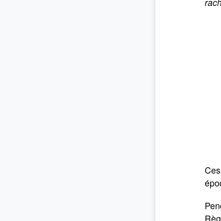
rach
Ces 
épo
Pend
Règl