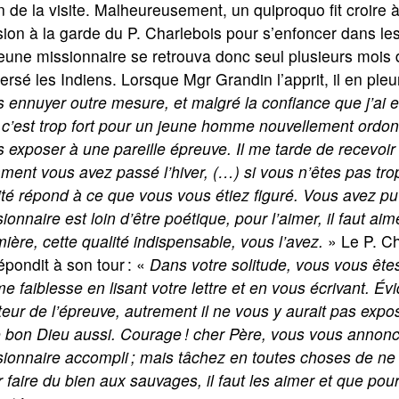
n de la visite. Malheureusement, un quiproquo fit croire à
ion à la garde du P. Charlebois pour s’enfoncer dans le
eune missionnaire se retrouva donc seul plusieurs mois d
ersé les Indiens. Lorsque Mgr Grandin l’apprit, il en pleura
 ennuyer outre mesure, et malgré la confiance que j’ai e
c’est trop fort pour un jeune homme nouvellement ordonné
 exposer à une pareille épreuve. Il me tarde de recevoir
ent vous avez passé l’hiver, (…) si vous n’êtes pas trop 
ité répond à ce que vous vous étiez figuré. Vous avez pu 
ionnaire est loin d’être poétique, pour l’aimer, il faut ai
ière, cette qualité indispensable, vous l’avez.
» Le P. Ch
répondit à son tour : «
Dans votre solitude, vous vous êtes 
 faiblesse en lisant votre lettre et en vous écrivant. É
eur de l’épreuve, autrement il ne vous y aurait pas expos
e bon Dieu aussi. Courage ! cher Père, vous vous annonc
ionnaire accompli ; mais tâchez en toutes choses de ne
 faire du bien aux sauvages, il faut les aimer et que pour 