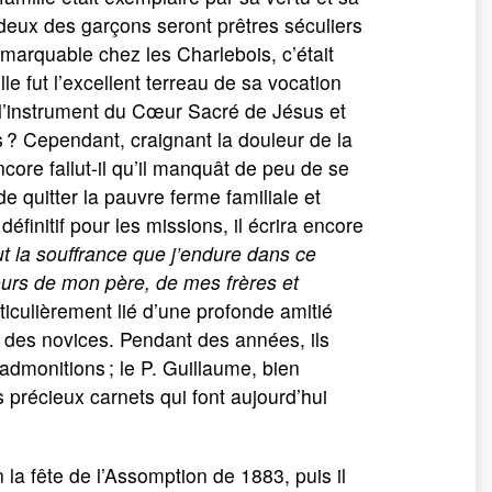
 deux des garçons seront prêtres séculiers
remarquable chez les Charlebois, c’était
lle fut l’excellent terreau de sa vocation
 l’instrument du Cœur Sacré de Jésus et
 Cependant, craignant la douleur de la
ncore fallut-il qu’il manquât de peu de se
de quitter la pauvre ferme familiale et
finitif pour les missions, il écrira encore
ut la souffrance que j’endure dans ce
jours de mon père, de mes frères et
articulièrement lié d’une profonde amitié
re des novices. Pendant des années, ils
 admonitions ; le P. Guillaume, bien
 précieux carnets qui font aujourd’hui
la fête de l’Assomption de 1883, puis il