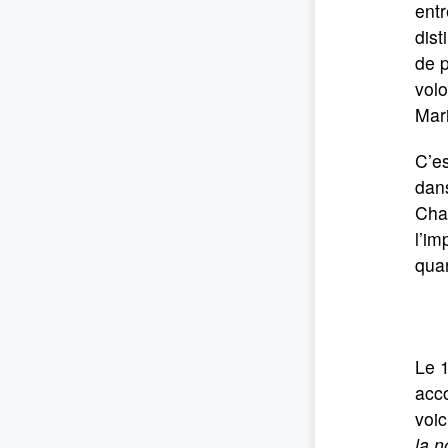
entr
dist
de p
volo
Mar
C’es
dans
Cham
l’im
quar
Le 1
acc
voic
la n