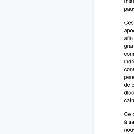
mis
pauv
Ces 
apos
afin
gran
conn
indé
cons
pend
de 
dioc
cath
Ce q
à sa
nouv