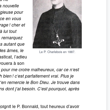
a nouvelle
igieuse pour
nce en vous
age ! cher et
 lui tout
r, remarquez
ns autant que
 des âmes, le
Le P. Charlebois en 1887.
sticat, l’adieu
avouera à son
 pour me croire malheureux, car ce n’est
 bien ! c’est parfaitement vrai. Plus je
 j’en remercie le Bon Dieu. Je trouve dans
ons dont j’ai besoin. C’est pourquoi, après
joignit le P. Bonnald, tout heureux d’avoir