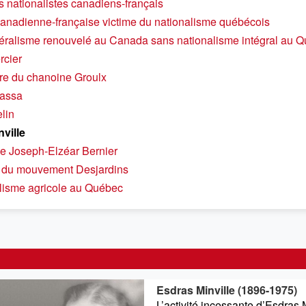
s nationalistes canadiens-français
canadienne-française victime du nationalisme québécois
éralisme renouvelé au Canada sans nationalisme intégral au 
rcier
re du chanoine Groulx
rassa
lin
ville
ne Joseph-Elzéar Bernier
n du mouvement Desjardins
lisme agricole au Québec
Esdras Minville (1896-1975)
L’activité incessante d’Esdras 