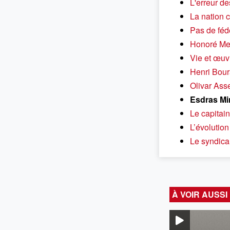
L'erreur de
La nation 
Pas de féd
Honoré Me
Vie et œuv
Henri Bou
Olivar Asse
Esdras Min
Le capitai
L’évolutio
Le syndica
À VOIR AUSSI