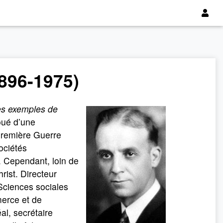
1896-1975)
ues exemples de
oué d’une
 Première Guerre
ociétés
. Cependant, loin de
hrist. Directeur
Sciences sociales
merce et de
al, secrétaire