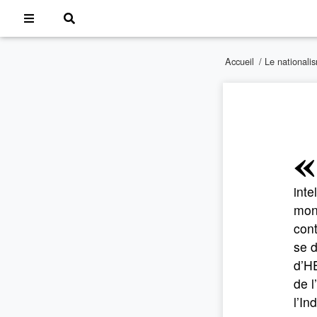
Accueil
/
Le nationali
inte
mond
cont
se d
d’HE
de l
l’In