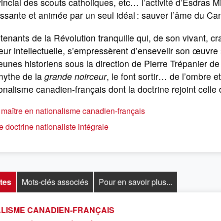
incial des scouts catholiques, etc… l’activité d’Esdras Min
ssante et animée par un seul idéal : sauver l’âme du Ca
tenants de la Révolution tranquille qui, de son vivant, cr
eur intellectuelle, s’empressèrent d’ensevelir son œuvr
eunes historiens sous la direction de Pierre Trépanier de
mythe de la
grande noirceur
, le font sortir… de l’ombre 
onalisme canadien-français dont la doctrine rejoint celle
maître en nationalisme canadien-français
 doctrine nationaliste intégrale
tes
Mots-clés associés
Pour en savoir plus...
ALISME CANADIEN-FRANÇAIS