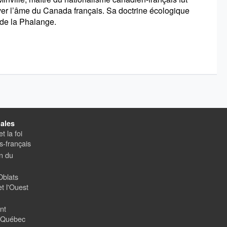
ver l’âme du Canada français. Sa doctrine écologique
 de la Phalange.
ales
t la foi
-français
on du
Oblats
t l'Ouest
nt
u Québec