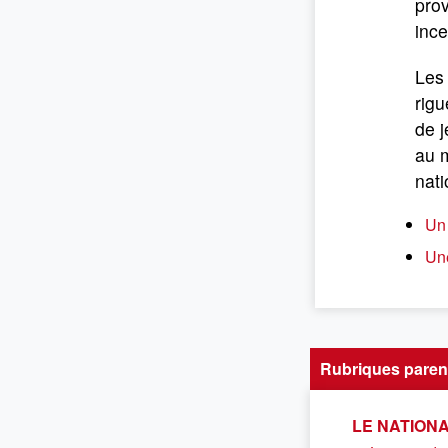
prov
ince
Les 
rigu
de j
au 
nati
Un 
Une
Rubriques paren
LE NATION