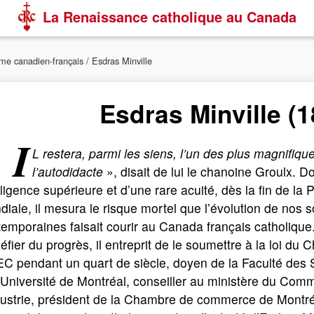
La Renaissance catholique au Canada
sme canadien-français
/ Esdras Minville
Esdras Minville (
«
I
L restera, parmi les siens, l’un des plus magnifiq
l’autodidacte
», disait de lui le chanoine Groulx. D
lligence supérieure et d’une rare acuité, dès la fin de la
iale, il mesura le risque mortel que l’évolution de nos s
emporaines faisait courir au Canada français catholique
éfier du progrès, il entreprit de le soumettre à la loi du C
C pendant un quart de siècle, doyen de la Faculté des 
’Université de Montréal, conseiller au ministère du Com
dustrie, président de la Chambre de commerce de Montré