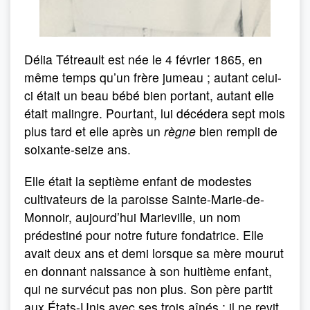
Délia Tétreault est née le 4 février 1865, en
même temps qu’un frère jumeau ; autant celui-
ci était un beau bébé bien portant, autant elle
était malingre. Pourtant, lui décédera sept mois
plus tard et elle après un
règne
bien rempli de
soixante-seize ans.
Elle était la septième enfant de modestes
cultivateurs de la paroisse Sainte-Marie-de-
Monnoir, aujourd’hui Marieville, un nom
prédestiné pour notre future fondatrice. Elle
avait deux ans et demi lorsque sa mère mourut
en donnant naissance à son huitième enfant,
qui ne survécut pas non plus. Son père partit
aux États-Unis avec ses trois aînés ; il ne revit